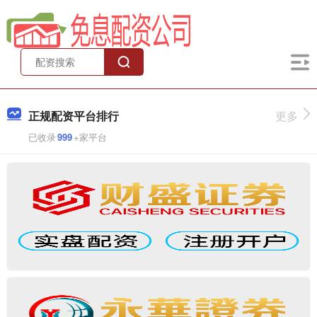
正规配资平台排行
更多
已收录
999
+家平台