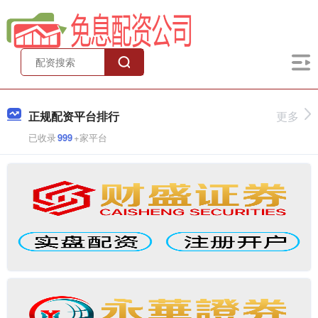
正规配资平台排行
更多
已收录
999
+家平台