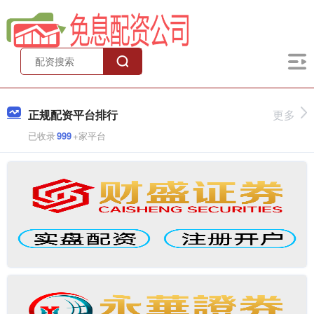
正规配资平台排行
更多
已收录
999
+家平台