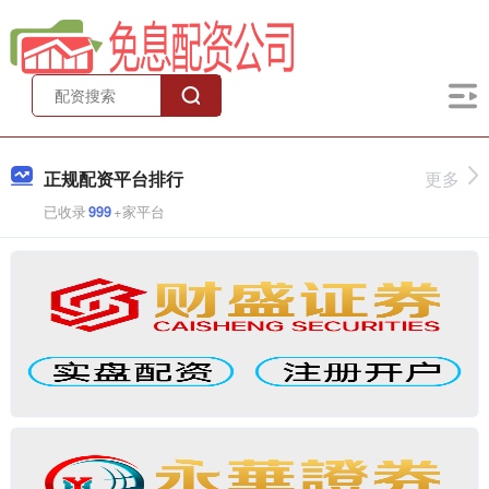
正规配资平台排行
更多
已收录
999
+家平台