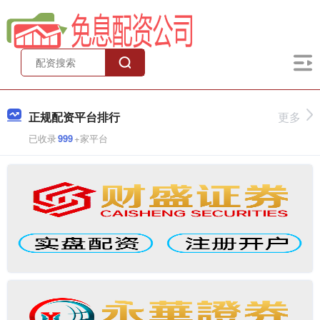
正规配资平台排行
更多
已收录
999
+家平台