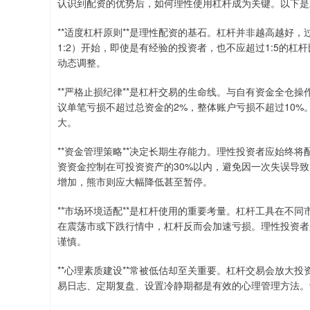
认识到配资的优势后，如何理性使用杠杆成为关键。以下是
**适度杠杆原则**是理性配资的基石。杠杆并非越高越好
1:2）开始，即使是有经验的投资者，也不应超过1:5的
动态调整。
**严格止损纪律**是杠杆交易的生命线。与自有资金全仓
议单笔亏损不超过总资金的2%，整体账户亏损不超过10
大。
**资金管理策略**决定长期生存能力。理性投资者应始终
资资金控制在可投资资产的30%以内，避免因一次失误导
增加，熊市则应大幅降低甚至暂停。
**市场环境适配**是杠杆使用的重要考量。杠杆工具在不
在震荡市或下跌行情中，杠杆反而会加速亏损。理性投资者
谨慎。
**心理素质建设**常被低估却至关重要。杠杆交易会放大
易日志、定期复盘、设置冷静期都是有效的心理管理方法。