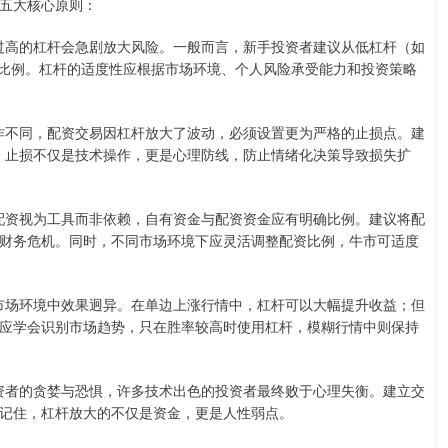
五大核心原则：
，过高的杠杆会急剧放大风险。一般而言，新手投资者建议从低杠杆（如
杠杆比例。杠杆的适度性应根据市场环境、个人风险承受能力和投资策略
操作不同，配资交易因杠杆放大了波动，必须设置更为严格的止损点。建
%。止损不仅是技术操作，更是心理防线，防止情绪化决策导致损失扩
将配资视为工具而非依赖，自有资金与配资资金应有明确比例。建议将配
致财务危机。同时，不同市场环境下应灵活调整配资比例，牛市可适度
同市场环境中效果迥异。在单边上涨行情中，杠杆可以大幅提升收益；但
应学会识别市场趋势，只在胜率较高时使用杠杆，模糊行情中则保持
投资者的贪婪与恐惧，许多技术出色的投资者最终败于心理失衡。建立交
记住，杠杆放大的不仅是资金，更是人性弱点。