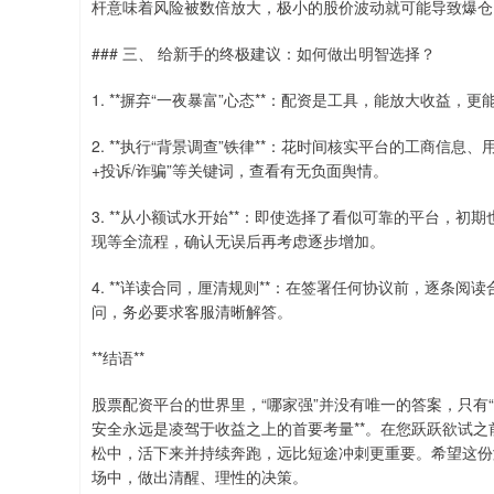
杆意味着风险被数倍放大，极小的股价波动就可能导致爆仓
### 三、 给新手的终极建议：如何做出明智选择？
1. **摒弃“一夜暴富”心态**：配资是工具，能放大收
2. **执行“背景调查”铁律**：花时间核实平台的工商信
+投诉/诈骗”等关键词，查看有无负面舆情。
3. **从小额试水开始**：即使选择了看似可靠的平台，
现等全流程，确认无误后再考虑逐步增加。
4. **详读合同，厘清规则**：在签署任何协议前，逐条
问，务必要求客服清晰解答。
**结语**
股票配资平台的世界里，“哪家强”并没有唯一的答案，只有“
安全永远是凌驾于收益之上的首要考量**。在您跃跃欲试
松中，活下来并持续奔跑，远比短途冲刺更重要。希望这份
场中，做出清醒、理性的决策。