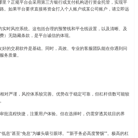
放在哪里？正规平台会采用第三方银行或支付机构进行资金托管，实现平
路。如果平台要求直接将资金打入个人账户或某公司账户，请立即远
严谨的实时风控系统。这包括合理的预警线和平仓线设置，以及清晰、及
费）无隐藏条款，是平台诚信的体现。
界面友好的交易软件是基础。同时，高效、专业的客服团队能在你遇到问
服务质量。
，规则相对严谨，风控体系较完善。优势在于稳定可靠，但杠杆倍数可能较
。
开户、审批流程快捷，注重用户体验。但在选择时，仍需穿透其炫目的界
”、“低息”甚至“免息”为噱头吸引眼球。**新手务必高度警惕**。极高的杠