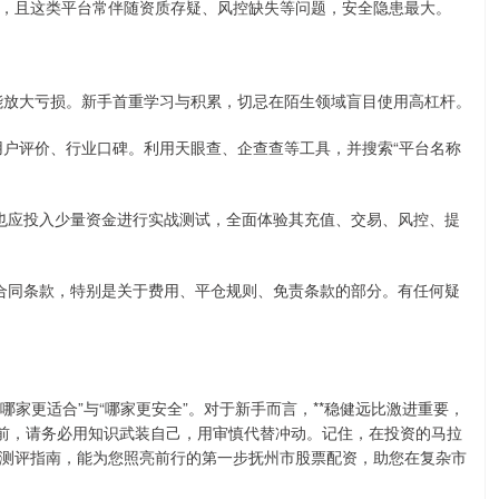
，且这类平台常伴随资质存疑、风控缺失等问题，安全隐患最大。
益，更能放大亏损。新手首重学习与积累，切忌在陌生领域盲目使用高杠杆。
息、用户评价、行业口碑。利用天眼查、企查查等工具，并搜索“平台名称
初期也应投入少量资金进行实战测试，全面体验其充值、交易、风控、提
阅读合同条款，特别是关于费用、平仓规则、免责条款的部分。有任何疑
哪家更适合”与“哪家更安全”。对于新手而言，**稳健远比激进重要，
之前，请务必用知识武装自己，用审慎代替冲动。记住，在投资的马拉
测评指南，能为您照亮前行的第一步抚州市股票配资，助您在复杂市