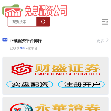
正规配资平台排行
更多
已收录
999
+家平台