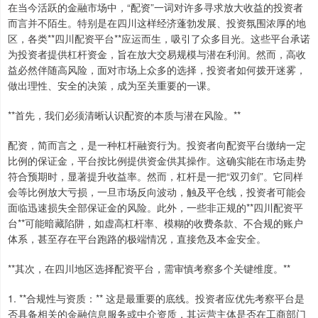
在当今活跃的金融市场中，“配资”一词对许多寻求放大收益的投资者
而言并不陌生。特别是在四川这样经济蓬勃发展、投资氛围浓厚的地
区，各类**四川配资平台**应运而生，吸引了众多目光。这些平台承诺
为投资者提供杠杆资金，旨在放大交易规模与潜在利润。然而，高收
益必然伴随高风险，面对市场上众多的选择，投资者如何拨开迷雾，
做出理性、安全的决策，成为至关重要的一课。
**首先，我们必须清晰认识配资的本质与潜在风险。**
配资，简而言之，是一种杠杆融资行为。投资者向配资平台缴纳一定
比例的保证金，平台按比例提供资金供其操作。这确实能在市场走势
符合预期时，显著提升收益率。然而，杠杆是一把“双刃剑”。它同样
会等比例放大亏损，一旦市场反向波动，触及平仓线，投资者可能会
面临迅速损失全部保证金的风险。此外，一些非正规的**四川配资平
台**可能暗藏陷阱，如虚高杠杆率、模糊的收费条款、不合规的账户
体系，甚至存在平台跑路的极端情况，直接危及本金安全。
**其次，在四川地区选择配资平台，需审慎考察多个关键维度。**
1. **合规性与资质：** 这是最重要的底线。投资者应优先考察平台是
否具备相关的金融信息服务或中介资质，其运营主体是否在工商部门