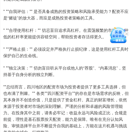
* **自我评估：** 是否具备成熟的投资策略和风险承受能力？配资不应
是“赌徒”的放大器，而应是成熟投资者策略的工具。
* **合理使用杠杆：** 切忌盲目追求高杠杆。在震荡频繁的市场中，较
低的杠杆率更能提供容错空间，帮助投资者存活得更久。
* **严格止损：** 必须设定并严格执行止损纪律，这是使用杠杆工具时
保护自己的生命线。
* **独立决策：** 切勿盲目听从平台或他人的“荐股”、“内幕消息”，坚
持基于自身分析的独立判断。
**总结而言，四川地区的配资市场为投资者提供了更多工具选择，但
也布满了荆棘。** 各类**四川配资平台**的存在是市场需求的反映，但
其本身并不创造价值，只是提供了资金杠杆。真正的财富增长，依然
来源于投资者对市场的深刻理解、严谨的分析和卓越的风险管理能
力。在投身其中之前，请务必牢记：收益永远与风险成正比，合规是
前提，理性是基石股票按天配资，能力是保障。唯有在充分认知风
险、审慎选择平台并不断提升自我的基础上，方能在这片机遇与挑战
并存的水域中，行稳致远。