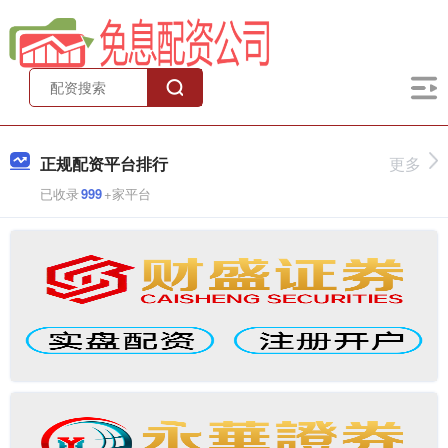
正规配资平台排行
更多
已收录
999
+家平台