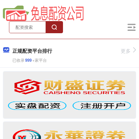
正规配资平台排行
更多
已收录
999
+家平台